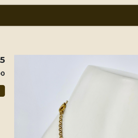
أسعار الذهب والعملات
من نحن
المتجر
nklet
00