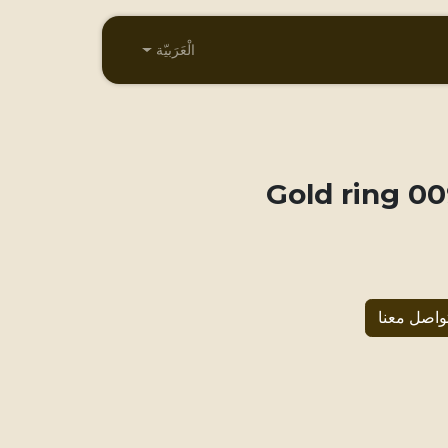
الْعَرَبيّة
009 Gold 
واصل معنا