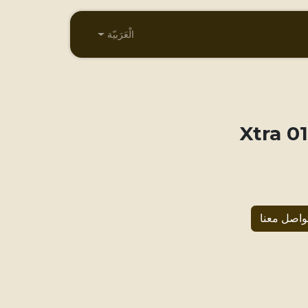
الْعَرَبيّة
013 X
واصل معنا