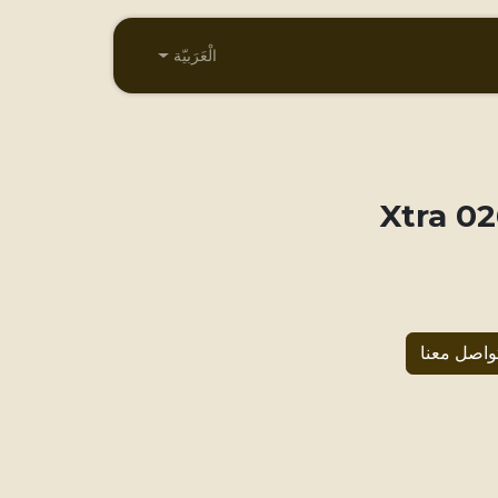
الْعَرَبيّة
026 X
واصل معنا