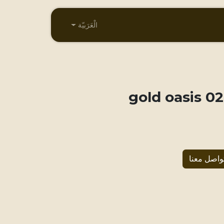
الْعَرَبيّة
027 gold 
واصل معنا