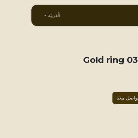
الْعَرَبيّة
032 Gold
واصل معنا