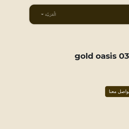
الْعَرَبيّة
033 gold 
واصل معنا