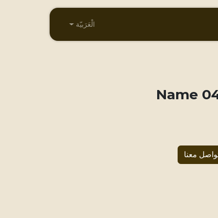
الْعَرَبيّة
041 N
واصل معنا