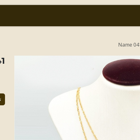
أسعار الذهب والعملات
من نحن
المتجر
041 Na
ame
ت