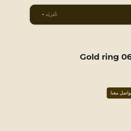
الْعَرَبيّة
061 Gold
واصل معنا